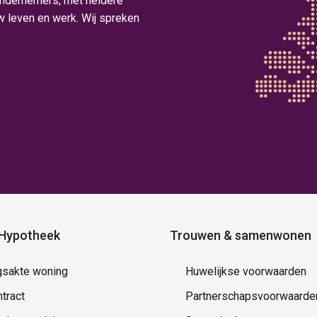
 ondernemers, met heldere
uw leven en werk. Wij spreken
Hypotheek
Trouwen & samenwonen
gsakte woning
Huwelijkse voorwaarden
tract
Partnerschapsvoorwaarde