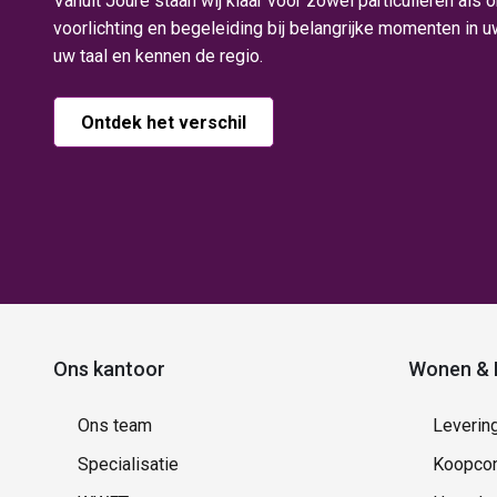
Vanuit Joure staan wij klaar voor zowel particulieren als
voorlichting en begeleiding bij belangrijke momenten in 
uw taal en kennen de regio.
Ontdek het verschil
Ons kantoor
Wonen & 
Ons team
Leverin
Specialisatie
Koopcon