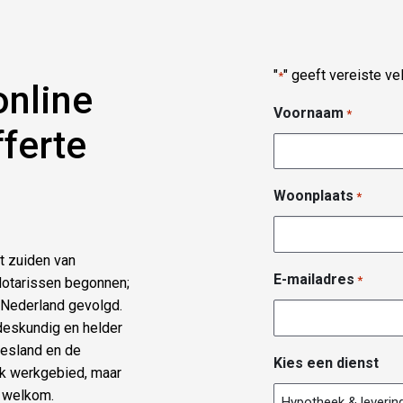
"
" geeft vereiste ve
*
online
Voornaam
*
fferte
Woonplaats
*
t zuiden van
E-mailadres
*
 Notarissen begonnen;
n Nederland gevolgd.
 deskundig en helder
riesland en de
Kies een dienst
ijk werkgebied, maar
e welkom.