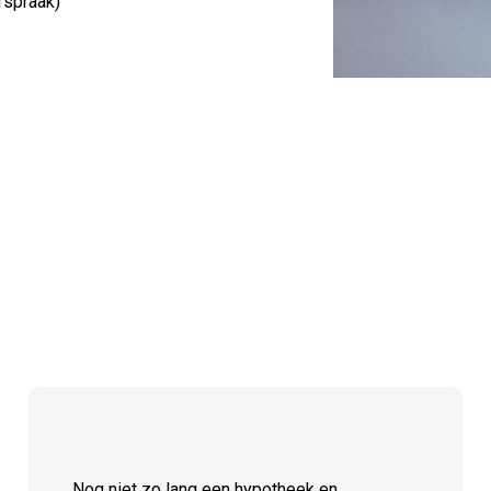
fspraak)
Nog niet zo lang een hypotheek en