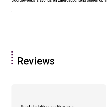
Doordeweeks ’s avonds en zaterdagochtend (alleen op a
.
Reviews
Goed, duidelijk en eerlijk advies