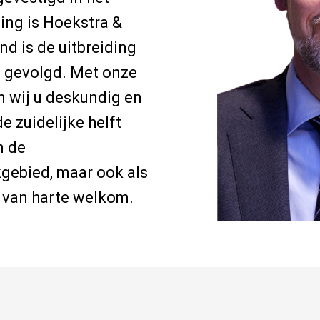
ging is Hoekstra &
d is de uitbreiding
d gevolgd. Met onze
n wij u deskundig en
e zuidelijke helft
n de
kgebied, maar ook als
d van harte welkom.